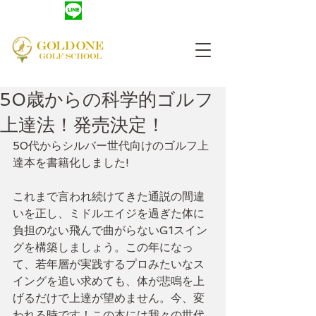
友だち登録
​レッスン予約
50歳からの科学的ゴルフ
上達法！発売決定！
50代からシルバー世代向けのゴルフ上
達本を書籍化しました!
これまで言われ続けてきた通説の間違
いを正し、ミドルエイジを過ぎた体に
負担のない飛んで曲がらないG1スイン
グを構築しましょう。この年になっ
て、若年層が実践するプロみたいなス
イングを追い求めても、体が悲鳴を上
げるだけで上達が望めません。今、変
われる時です！この本には我々の世代