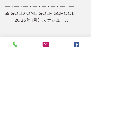
━・━・━・━・━・━・━・━
⛳ GOLD ONE GOLF SCHOOL
　【2025年1月】スケジュール
━・━・━・━・━・━・━・━
予約はこちら
ゴルフの本場オーストラリアでの20年
以上の指導実績・最先端理論による究極
のゴルフレッスン
ホーム
コーチ紹介