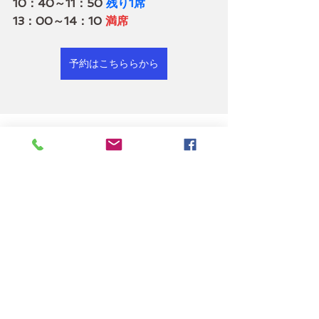
10：40～11：50 
残り1席
13：00～14：10 
満席
予約はこちららから
ゴルフの本場オーストラリアでの20年
以上の指導実績・最先端理論による究極
のゴルフレッスン
ホーム
コーチ紹介
スケジュール
Q＆A
G1スイングの真実
問い合わせ
レッスン会場
会社概要
​プライバシーポリシー