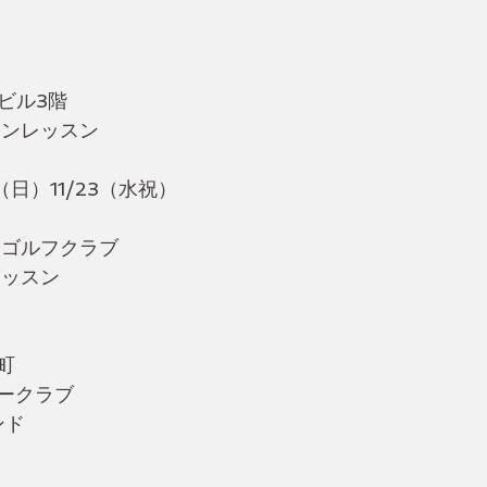
屋ビル3階
マンレッスン
3（日）11/23（水祝）
橋ゴルフクラブ
レッスン
町
ークラブ
ンド