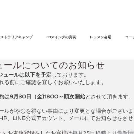
​
ーストラリアキャンプ
G1スイングの真実
レッスン会場
コー
ジュールについてのお知らせ
ケジュールは以下を予定
しております。
れる前にご確認を宜しくお願いいたします。
は9月30日（金)1800～順次開始
とさせて頂きます。
ールがやむを得ない事由により変更とな場合がございま
HP、LINE公式アカウント、メールにてお知らせをさ
ント お友達登録をしたお客様は
毎月25日18時より最新