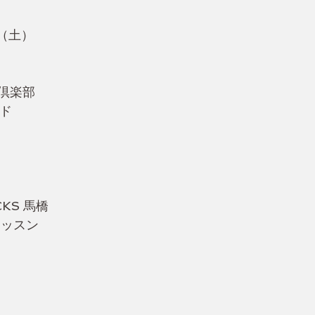
26（土）
倶楽部
ンド
KS 馬橋
レッスン