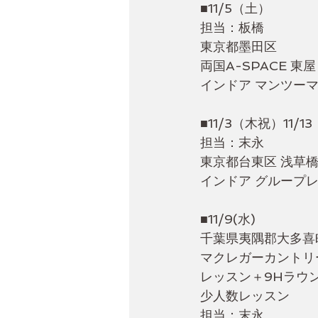
■11/5（土）
担当：板橋
東京都墨田区
両国A-SPACE 東
インドア マンツー
■11/3（木祝）11/1
担当：末永
東京都台東区 浅草
インドア グループ
■11/9(水)
千葉県夷隅郡大多喜
マクレガーカントリ
レッスン＋9Hラウ
少人数レッスン
担当：末永