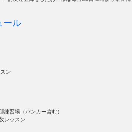
ュール
ッスン
部練習場（バンカー含む）　
数レッスン