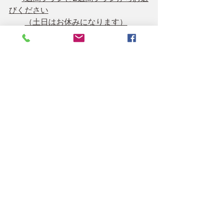
びください
（土日はお休みになります）
※状況により、レッスン期間を変更す
る場合がございます。
※
都合により郊外のゴルフ場に変更と
なる場合がございます。
皆様のお越しを楽しみにお待ちしてお
ります。
オーストラリアキャンプ申し込みはこちらから
ゴルフの本場オーストラリアでの20年